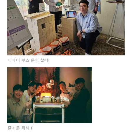
디데이 부스 운영 찰칵!
즐거운 회식:)